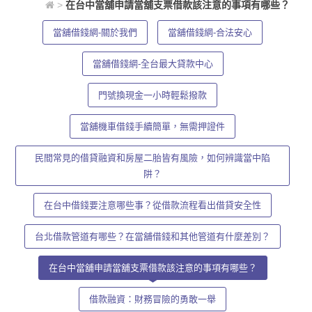
>
在台中當舖申請當舖支票借款該注意的事項有哪些？
當舖借錢網-關於我們
當舖借錢網-合法安心
當舖借錢網-全台最大貸款中心
門號換現金一小時輕鬆撥款
當舖機車借錢手續簡單，無需押證件
民間常見的借貸融資和房屋二胎皆有風險，如何辨識當中陷
阱？
在台中借錢要注意哪些事？從借款流程看出借貸安全性
台北借款管道有哪些？在當舖借錢和其他管道有什麼差別？
在台中當舖申請當舖支票借款該注意的事項有哪些？
借款融資：財務冒險的勇敢一舉