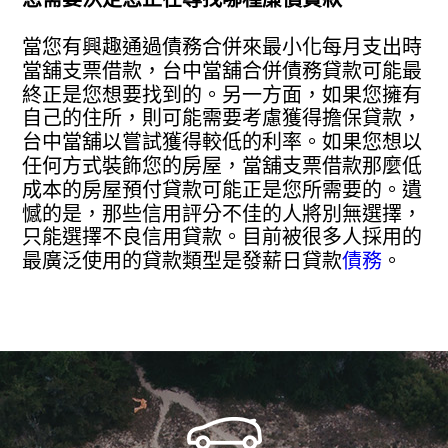
當您有興趣通過債務合併來最小化每月支出時
當舖支票借款，台中當舖合併債務貸款可能最
終正是您想要找到的。另一方面，如果您擁有
自己的住所，則可能需要考慮獲得擔保貸款，
台中當舖以嘗試獲得較低的利率。如果您想以
任何方式裝飾您的房屋，當舖支票借款那麼低
成本的房屋預付貸款可能正是您所需要的。遺
憾的是，那些信用評分不佳的人將別無選擇，
只能選擇不良信用貸款。目前被很多人採用的
最廣泛使用的貸款類型是發薪日貸款
債務
。