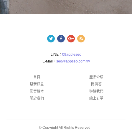
LINE：
09appleseo
E-Mail：
seo@appseo.com.tw
首頁
產品介紹
最新訊息
問與答
影音相本
聯絡我們
關於我們
線上訂單
© Copyright All Rights Reserved