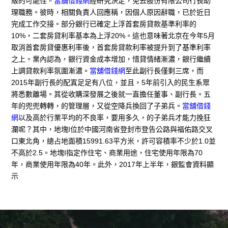
級的可能性。
當舖借錢網
經研究決定，免去股份有限公司行長助
理職務。彼時，相關負責人回應稱，因個人原因辭職，已於近日
完成工作交接。部分銀行已確定上浮首套房貸款基準利率的
10%，二套房貸利率基本為上浮20%。這也意味著北京在今年5月
取消首套房貸優惠利率後，首套房貸款利率被提升到了基準利率
之上。業內認為，銀行資金成本增加，惜貸情緒漸濃，銀行繼續
上調貸款利率氛圍漸濃。
當舖借錢網
至此副行長僅剩三席，而
2015年副行長的配寘足足有八位，並且，5年前引入的民生系眾
將悉數離場。其從收購深發展之後就一直擔任董事、副行長。五
年的兜兜轉轉，的管理層，又從空降兵換回了子弟兵。
當舖借錢
網
以及高於行業平均的不良率，要用多久，的子弟兵才能力挽狂
瀾呢？其中，地塊I位於中國河南省登封市登告公路與福佑路交叉
口東北角，總占地面積15991.63平方米，許可容積率不少於1.0並
不高於2.5。地塊I指定作住宅、商業用途，住宅使用年限為70
年，商業使用年限為40年。此外，2017年上半年，銀監會資料顯
示